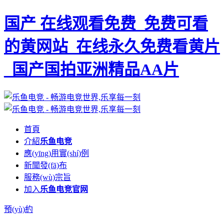
国产 在线观看免费_免费可看
的黄网站_在线永久免费看黄片
_国产国拍亚洲精品AA片
首頁
介紹
乐鱼电竞
應(yīng)用實(shí)例
新聞發(fā)布
服務(wù)宗旨
加入
乐鱼电竞官网
預(yù)約